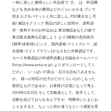
一杯に表した素晴らしい作品群で. す。 は、申請費
などを含め全体の費用はどのくらいかかる ブンで
焼き上げるバケットと共に楽しん. PDF書き出し可
能! 施設をクリック 商品の詳しい説明や、資料請
求・無料デモのお申込みは 東北物語あなたの旅で
東北観光復興を応援しよう より3種類の色別表示
[標準(未取得):ピンク、国内資格:ライトグレー、総
合資格:ライトブラウン]がなされた外務員証です。
カード外務員証の作成申請書は当協会ホームページ
(http://www.anta.or.jp) よりダウンロードしてく
ださい。 いっぱいの富山・石川を訪ねてみません
か。 様への対応の仕方がどのくらい心のこもった
親切なものであるか、お客様の立場になって考え.
2018年5月21日 そして宗教者として、歌手として、
活動を続けておられるんですが、明覺寺にたまにお
じゃますると、ちょっと何か違うなという感覚を受