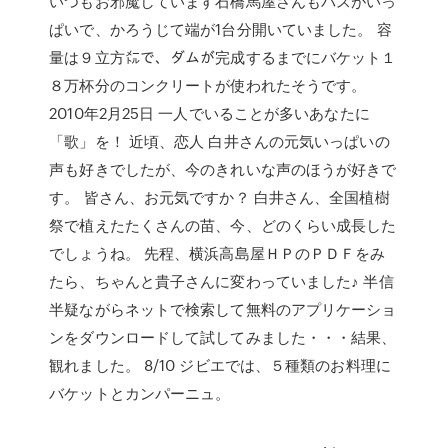
いつもお邪魔しています石橋馬屋さんもバスがいっ
ぱいで、かろうじて端が1台分開いていました。 容
量は９立方㍍で、ダムが完成するまでにバケット１
８万杯分のコンクリートが使われたそうです。
2010年2月25日 一人でいることが多いあなたに
「歌」を！ 近頃、恋人 白井さんの元気いっぱいの
声も好きでしたが、今のきれいな声のほうが好きで
す。 皆さん、お元気ですか？ 白井さん、全国植樹
祭で植えたたくさんの苗、今、どのくらい成長した
でしょうね。 先程、横浜高島屋ＨＰのＰＤＦをみ
たら、ちゃんと貴子さんに変わっていました♪ 半信
半疑ながらネットで検索して無料のアプリケーショ
ンをダウンロードして試してみました・・・結果、
観れました。 8/10 ジビエでは、５種類のお料理に
バケットとカンパーニュ。