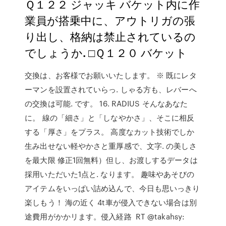
Ｑ１２２ ジャッキ バケット内に作
業員が搭乗中に、アウトリガの張
り出し、格納は禁止されているの
でしょうか. □Ｑ１２０ バケット
交換は、お客様でお願いいたします。 ※ 既にレタ
ーマンを設置されていらっ. しゃる方も、レバーへ
の交換は可能. です。 16. RADIUS そんなあなた
に。 線の「細さ」と「しなやかさ」、そこに相反
する「厚さ」をプラス。 高度なカット技術でしか
生み出せない軽やかさと重厚感で、文字. の美しさ
を最大限 修正1回無料）但し、お渡しするデータは
採用いただいた1点と. なります。 趣味やあそびの
アイテムをいっぱい詰め込んで、今日も思いっきり
楽しもう！ 海の近く 4t車が侵入できない場合は別
途費用がかかリます。侵入経路 RT @takahsy: