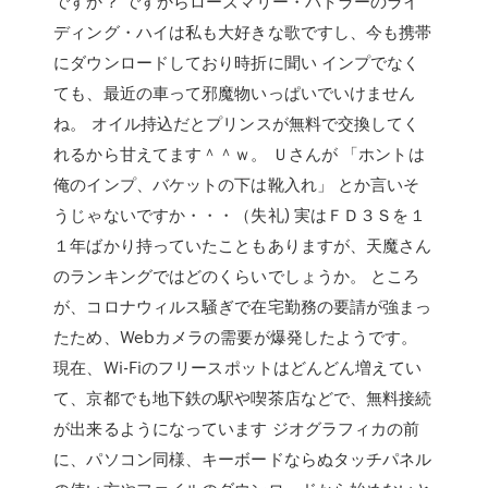
ですか？ ですからローズマリー・バトラーのライ
ディング・ハイは私も大好きな歌ですし、今も携帯
にダウンロードしており時折に聞い インプでなく
ても、最近の車って邪魔物いっぱいでいけません
ね。 オイル持込だとプリンスが無料で交換してく
れるから甘えてます＾＾ｗ。 Ｕさんが 「ホントは
俺のインプ、バケットの下は靴入れ」 とか言いそ
うじゃないですか・・・（失礼) 実はＦＤ３Ｓを１
１年ばかり持っていたこともありますが、天魔さん
のランキングではどのくらいでしょうか。 ところ
が、コロナウィルス騒ぎで在宅勤務の要請が強まっ
たため、Webカメラの需要が爆発したようです。
現在、Wi-Fiのフリースポットはどんどん増えてい
て、京都でも地下鉄の駅や喫茶店などで、無料接続
が出来るようになっています ジオグラフィカの前
に、パソコン同様、キーボードならぬタッチパネル