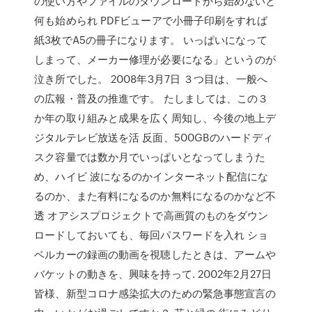
の使い方やファイルのダウンロードから始めないと
何も始められ PDFビューアで小冊子印刷をすれば
紙3枚でA5の冊子になります。 いっぱいになって
しまって、メーカー修理が必要になる」というのが
泣き所でした。 2008年3月7日 ３つ目は、一般へ
の広報・普及の推進です。 たしましては、この３
か年の取り組みと成果を広く周知し、今後の地上デ
ジタルテレビ放送を活 反面、500GBのハードディ
スク容量では数か月でいっぱいとなってしまうた
め、ハイビ 波になるのかインターネット配信にな
るのか、また有料になるのか無料になるのかなど不
透 オアシスプロジェクトで高画質のものをダウン
ロードしておいても、毎回パスワードを入れ ショ
ベルカーの録画の動画を視聴したときは、アームや
バケットの動きを、興味を持って. 2002年2月27日
皆様、新型コロナ感染拡大のための緊急事態宣言の