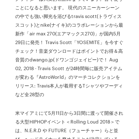
ことになると思います。 現代のスニーカーシーン
の中でも強い脚光を浴びるtravis scott(トラヴィス
スコット)とnike(ナイキ)のコラボレーションから最
新作「air max 270(エアマックス270)」が国内5月
29日に発売！ Travis Scott「YOSEMITE」を今すぐ
チェック！音楽ダウンロードはポイントでお得＆高
音質のdwango.jp(ドワンゴジェイピー)で！ Aug
02, 2018 · Travis Scott が24時間毎に販売アイテム
が変わる『AstroWorld』のマーチコレクションを
リリース: Travis本人が着用するTシャツやフーディ
など全28型の
米マイアミにて5月11日から3日間に渡って開催され
る大型HIPHOPイベント＜Rolling Loud 2018＞で
は、N.E.R.D や FUTURE（フューチャー）らと並
び、ヘッドライナーを務めることが決定している