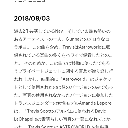
2018/08/03
過去2作共演しているNav、そしていま最も勢いの
あるアーティストの一人、Gunnaとのメロウなコ
ラボ曲。 この曲を含め、TravisはAstroworldに収
録されている楽曲の多くをハワイで録音したとのこ
と。 そのためか、この曲では移動に使ったであろ
うプライベートジェットに関する言及が繰り返し行
われ しかし、結果的に『Astroworld』のジャケッ
トとして使用されたのは昼のバージョンのみであっ
た。写真の使用されなかったバージョンに参加した
トランスジェンダーの女性モデルAmanda Lepore
は、「Travis Scottのアルバムに使われるDavid
LaChapelleの素晴らしい写真の一部になれてよか
った。 Travis Scott の ASTROWORLD を無料再