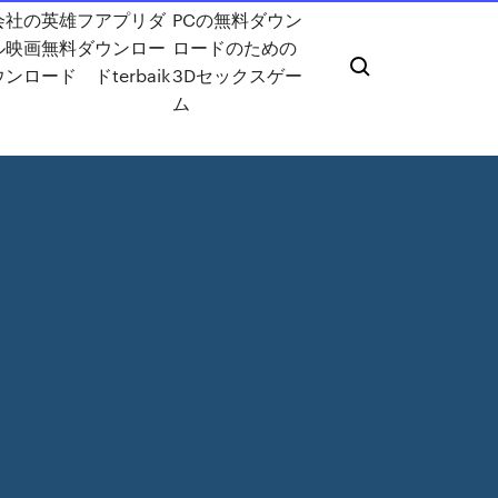
会社の英雄フ
アプリダ
PCの無料ダウン
ル映画無料ダ
ウンロー
ロードのための
ウンロード
ドterbaik
3Dセックスゲー
ム